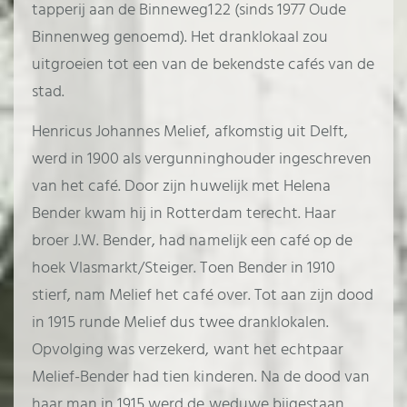
tapperij aan de Binneweg122 (sinds 1977 Oude
Binnenweg genoemd). Het dranklokaal zou
uitgroeien tot een van de bekendste cafés van de
stad.
Henricus Johannes Melief, afkomstig uit Delft,
werd in 1900 als vergunninghouder ingeschreven
van het café. Door zijn huwelijk met Helena
Bender kwam hij in Rotterdam terecht. Haar
broer J.W. Bender, had namelijk een café op de
hoek Vlasmarkt/Steiger. Toen Bender in 1910
stierf, nam Melief het café over. Tot aan zijn dood
in 1915 runde Melief dus twee dranklokalen.
Opvolging was verzekerd, want het echtpaar
Melief-Bender had tien kinderen. Na de dood van
haar man in 1915 werd de weduwe bijgestaan